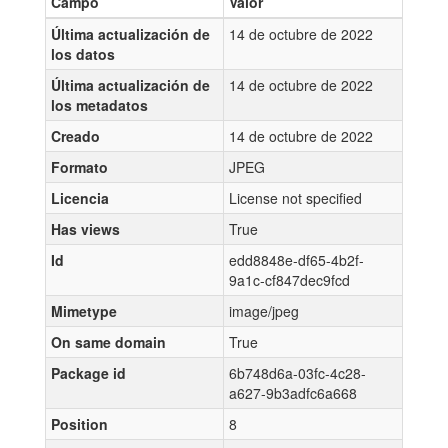
Campo
Valor
Última actualización de
14 de octubre de 2022
los datos
Última actualización de
14 de octubre de 2022
los metadatos
Creado
14 de octubre de 2022
Formato
JPEG
Licencia
License not specified
Has views
True
Id
edd8848e-df65-4b2f-
9a1c-cf847dec9fcd
Mimetype
image/jpeg
On same domain
True
Package id
6b748d6a-03fc-4c28-
a627-9b3adfc6a668
Position
8