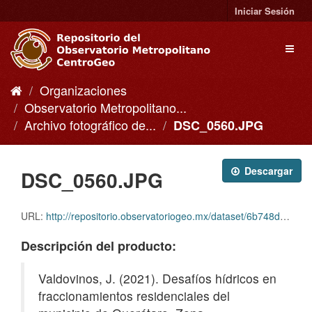
Ir
Iniciar Sesión
al
contenido
Toggl
naviga
Organizaciones
Observatorio Metropolitano...
Archivo fotográfico de...
DSC_0560.JPG
Descargar
DSC_0560.JPG
URL:
http://repositorio.observatoriogeo.mx/dataset/6b748d6a-03fc-4c28-a627-9b3adfc6a668/resource/edd8848e-df65-4b2f-9a1c-cf847dec9fcd/download/dsc_0560.jpg
Descripción del producto:
Valdovinos, J. (2021). Desafíos hídricos en
fraccionamientos residenciales del