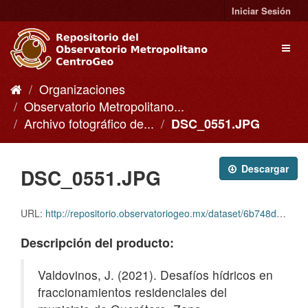
Ir
Iniciar Sesión
al
contenido
Toggl
naviga
Organizaciones
Observatorio Metropolitano...
Archivo fotográfico de...
DSC_0551.JPG
Descargar
DSC_0551.JPG
URL:
http://repositorio.observatoriogeo.mx/dataset/6b748d6a-03fc-4c28-a627-9b3adfc6a668/resource/51a63218-10cc-42a0-adac-d34bec7f11de/download/dsc_0551.jpg
Descripción del producto:
Valdovinos, J. (2021). Desafíos hídricos en
fraccionamientos residenciales del