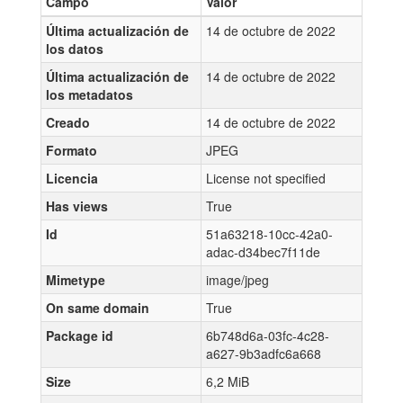
Campo
Valor
Última actualización de
14 de octubre de 2022
los datos
Última actualización de
14 de octubre de 2022
los metadatos
Creado
14 de octubre de 2022
Formato
JPEG
Licencia
License not specified
Has views
True
Id
51a63218-10cc-42a0-
adac-d34bec7f11de
Mimetype
image/jpeg
On same domain
True
Package id
6b748d6a-03fc-4c28-
a627-9b3adfc6a668
Size
6,2 MiB