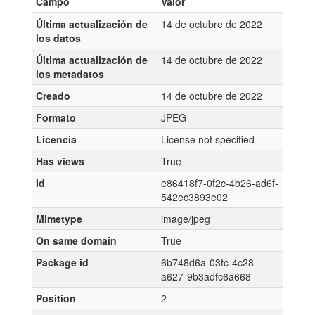
Campo
Valor
Última actualización de
14 de octubre de 2022
los datos
Última actualización de
14 de octubre de 2022
los metadatos
Creado
14 de octubre de 2022
Formato
JPEG
Licencia
License not specified
Has views
True
Id
e86418f7-0f2c-4b26-ad6f-
542ec3893e02
Mimetype
image/jpeg
On same domain
True
Package id
6b748d6a-03fc-4c28-
a627-9b3adfc6a668
Position
2