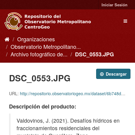
Ir
Iniciar Sesión
al
contenido
Toggl
naviga
Organizaciones
Observatorio Metropolitano...
Archivo fotográfico de...
DSC_0553.JPG
Descargar
DSC_0553.JPG
URL:
http://repositorio.observatoriogeo.mx/dataset/6b748d6a-03fc-4c28-a627-9b3adfc6a668/resource/e86418f7-0f2c-4b26-ad6f-542ec3893e02/download/dsc_0553.jpg
Descripción del producto:
Valdovinos, J. (2021). Desafíos hídricos en
fraccionamientos residenciales del