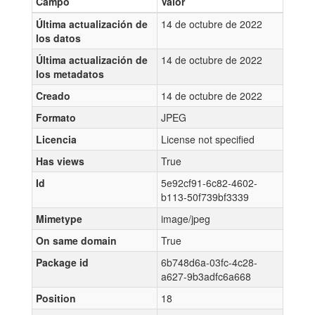
Campo
Valor
Última actualización de
14 de octubre de 2022
los datos
Última actualización de
14 de octubre de 2022
los metadatos
Creado
14 de octubre de 2022
Formato
JPEG
Licencia
License not specified
Has views
True
Id
5e92cf91-6c82-4602-
b113-50f739bf3339
Mimetype
image/jpeg
On same domain
True
Package id
6b748d6a-03fc-4c28-
a627-9b3adfc6a668
Position
18