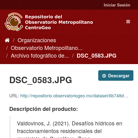
Ir
Iniciar Sesión
al
contenido
Toggl
naviga
Organizaciones
Observatorio Metropolitano...
Archivo fotográfico de...
DSC_0583.JPG
Descargar
DSC_0583.JPG
URL:
http://repositorio.observatoriogeo.mx/dataset/6b748d6a-03fc-4c28-a627-9b3adfc6a668/resource/5e92cf91-6c82-4602-b113-50f739bf3339/download/dsc_0583.jpg
Descripción del producto:
Valdovinos, J. (2021). Desafíos hídricos en
fraccionamientos residenciales del