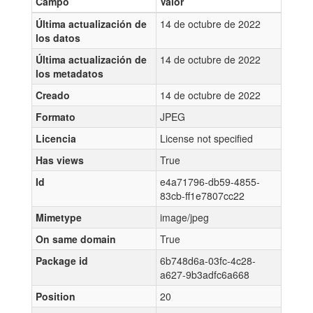
Campo
Valor
Última actualización de
14 de octubre de 2022
los datos
Última actualización de
14 de octubre de 2022
los metadatos
Creado
14 de octubre de 2022
Formato
JPEG
Licencia
License not specified
Has views
True
Id
e4a71796-db59-4855-
83cb-ff1e7807cc22
Mimetype
image/jpeg
On same domain
True
Package id
6b748d6a-03fc-4c28-
a627-9b3adfc6a668
Position
20