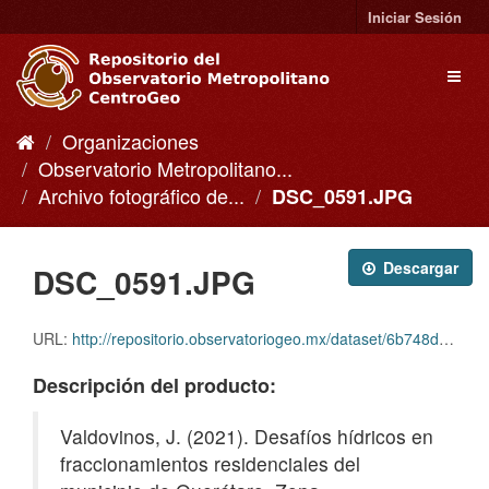
Ir
Iniciar Sesión
al
contenido
Toggl
naviga
Organizaciones
Observatorio Metropolitano...
Archivo fotográfico de...
DSC_0591.JPG
Descargar
DSC_0591.JPG
URL:
http://repositorio.observatoriogeo.mx/dataset/6b748d6a-03fc-4c28-a627-9b3adfc6a668/resource/e4a71796-db59-4855-83cb-ff1e7807cc22/download/dsc_0591.jpg
Descripción del producto:
Valdovinos, J. (2021). Desafíos hídricos en
fraccionamientos residenciales del