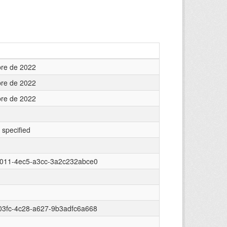
bre de 2022
bre de 2022
bre de 2022
 specified
c011-4ec5-a3cc-3a2c232abce0
03fc-4c28-a627-9b3adfc6a668