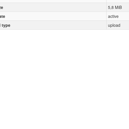
ze
5,8 MiB
ate
active
l type
upload