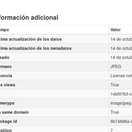
formación adicional
ampo
Valor
tima actualización de los datos
14 de octu
tima actualización de los metadatos
14 de octu
eado
14 de octu
rmato
JPEG
cencia
License not
s views
True
1daf97b3-
metype
image/jpeg
 same domain
True
ckage id
6b748d6a-
sition
7