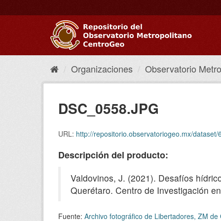
Ir
al
contenido
Organizaciones
Observatorio Metrop
DSC_0558.JPG
URL:
http://repositorio.observatoriogeo.mx/data
Descripción del producto:
Valdovinos, J. (2021). Desafíos hídri
Querétaro. Centro de Investigación en
Fuente:
Archivo fotográfico de Libertadores, ZM de