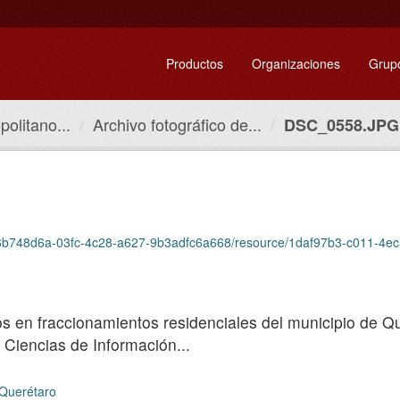
Productos
Organizaciones
Grup
olitano...
Archivo fotográfico de...
DSC_0558.JPG
set/6b748d6a-03fc-4c28-a627-9b3adfc6a668/resource/1daf97b3-c011-4
cos en fraccionamientos residenciales del municipio de Q
 Ciencias de Información...
 Querétaro