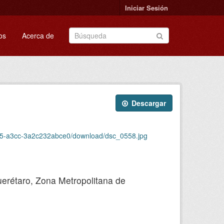
Iniciar Sesión
os
Acerca de
Descargar
ec5-a3cc-3a2c232abce0/download/dsc_0558.jpg
uerétaro, Zona Metropolitana de