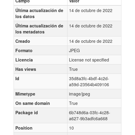
Campo
Valor
Última actualización de
14 de octubre de 2022
los datos
Última actualización de
14 de octubre de 2022
los metadatos
Creado
14 de octubre de 2022
Formato
JPEG
Licencia
License not specified
Has views
True
Id
35d8a3fc-4bdf-4c2d-
a59d-23564b409106
Mimetype
image/jpeg
On same domain
True
Package id
6b748d6a-03fc-4c28-
a627-9b3adfc6a668
Position
10