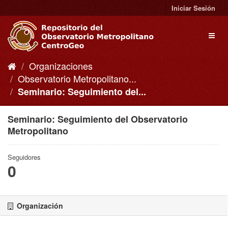
Ir
Iniciar Sesión
al
contenido
Toggl
naviga
Organizaciones
Observatorio Metropolitano...
Seminario: Seguimiento del...
Seminario: Seguimiento del Observatorio
Metropolitano
Seguidores
0
Organización