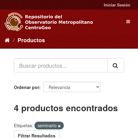
Ir
Iniciar Sesión
al
contenido
Toggl
naviga
Productos
Ordenar por
4 productos encontrados
Etiquetas:
seminario
Filtrar Resultados