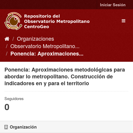
Ir
Iniciar Sesión
al
contenido
Toggl
naviga
Organizaciones
Observatorio Metropolitano...
Ponencia: Aproximaciones...
Ponencia: Aproximaciones metodológicas para
abordar lo metropolitano. Construcción de
indicadores en y para el territorio
Seguidores
0
Organización