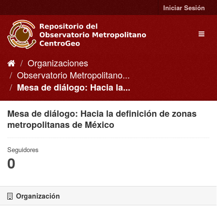
Ir
Iniciar Sesión
al
contenido
Toggl
naviga
Organizaciones
Observatorio Metropolitano...
Mesa de diálogo: Hacia la...
Mesa de diálogo: Hacia la definición de zonas
metropolitanas de México
Seguidores
0
Organización