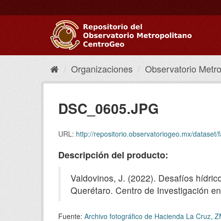
Ir
al
contenido
Organizaciones
Observatorio Metrop
DSC_0605.JPG
URL:
http://repositorio.observatoriogeo.mx/data
Descripción del producto:
Valdovinos, J. (2022). Desafíos hídri
Querétaro. Centro de Investigación en
Fuente:
Archivo fotográfico de Hacienda La Cruz, 