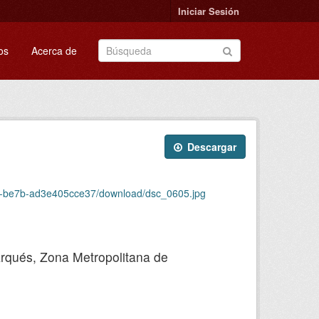
Iniciar Sesión
os
Acerca de
Descargar
bd6-be7b-ad3e405cce37/download/dsc_0605.jpg
Marqués, Zona Metropolitana de