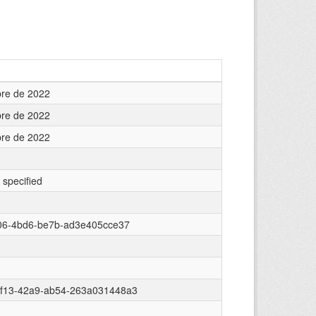
bre de 2022
bre de 2022
bre de 2022
 specified
006-4bd6-be7b-ad3e405cce37
0f13-42a9-ab54-263a031448a3