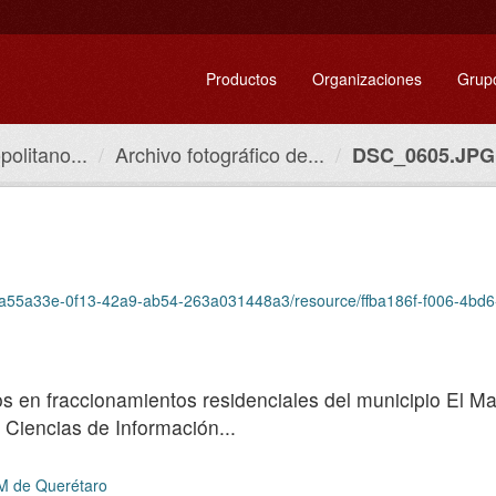
Productos
Organizaciones
Grup
olitano...
Archivo fotográfico de...
DSC_0605.JPG
set/fa55a33e-0f13-42a9-ab54-263a031448a3/resource/ffba186f-f006-4
cos en fraccionamientos residenciales del municipio El 
 Ciencias de Información...
ZM de Querétaro