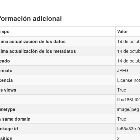
formación adicional
ampo
Valor
tima actualización de los datos
14 de octu
tima actualización de los metadatos
14 de octu
eado
14 de octu
rmato
JPEG
cencia
License not
s views
True
ffba186f-f
metype
image/jpeg
 same domain
True
ckage id
fa55a33e-
sition
2