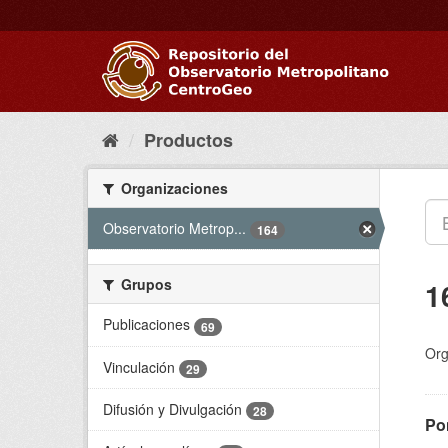
Ir
al
contenido
Productos
Organizaciones
Observatorio Metrop...
164
Grupos
1
Publicaciones
69
Org
Vinculación
29
Difusión y Divulgación
28
Pon