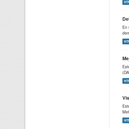
HT
De
En 
dem
HT
Mej
Est
(DA
HT
Vis
Est
Met
HT