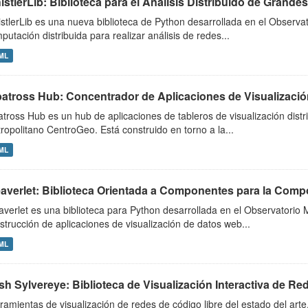
stlerLib: Biblioteca para el Análisis Distribuido de Grandes
stlerLib es una nueva biblioteca de Python desarrollada en el Observ
putación distribuida para realizar análisis de redes...
ML
batross Hub: Concentrador de Aplicaciones de Visualización
atross Hub es un hub de aplicaciones de tableros de visualización distr
ropolitano CentroGeo. Está construido en torno a la...
ML
averlet: Biblioteca Orientada a Componentes para la Compos
verlet es una biblioteca para Python desarrollada en el Observatorio
strucción de aplicaciones de visualización de datos web...
ML
h Sylvereye: Biblioteca de Visualización Interactiva de Re
ramientas de visualización de redes de código libre del estado del ar