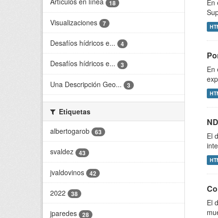
Artículos en línea
En 
18
Sup
Visualizaciones
7
HT
Desafíos hídricos e...
4
Pon
Desafíos hídricos e...
3
En 
exp
Una Descripción Geo...
3
HT
Etiquetas
ND
albertogarob
63
El 
int
svaldez
43
HT
jvaldovinos
42
Co
2022
38
El 
mue
jparedes
28