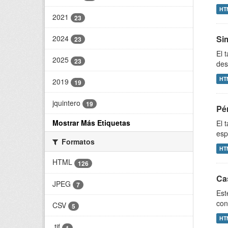
HT
2021
23
2024
Si
23
El 
2025
23
des
HT
2019
19
jquintero
19
Pé
Mostrar Más Etiquetas
El 
esp
Formatos
HT
HTML
126
Ca
JPEG
7
Est
con
CSV
5
HT
.tif
1