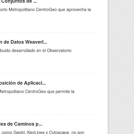
 Conjuntos de ...
atorio Metropolitano CentroGeo que aprovecha la
 de Datos Weaverl...
ibuido desarrollado en el Observatorio
ición de Aplicaci...
 Metropolitano CentroGeo que permite la
des de Caminos p...
te, como Gephi, KeyLines y Cytoscape, no son