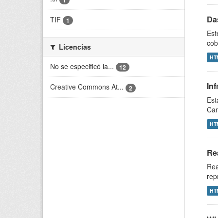
Da
TIF
1
Est
cob
Licencias
HT
No se especificó la...
12
In
Creative Commons At...
2
Est
Cam
HT
Re
Rea
rep
HT