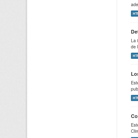
ade
HT
Det
La 
de 
HT
Lo
Est
pub
HT
Con
Est
Cli