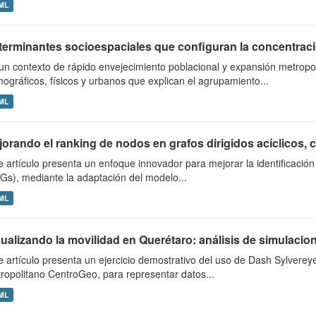
ML
terminantes socioespaciales que configuran la concentració
un contexto de rápido envejecimiento poblacional y expansión metropolit
ográficos, físicos y urbanos que explican el agrupamiento...
ML
orando el ranking de nodos en grafos dirigidos acíclicos, c
e artículo presenta un enfoque innovador para mejorar la identificación
Gs), mediante la adaptación del modelo...
ML
ualizando la movilidad en Querétaro: análisis de simulacio
e artículo presenta un ejercicio demostrativo del uso de Dash Sylvereye
ropolitano CentroGeo, para representar datos...
ML