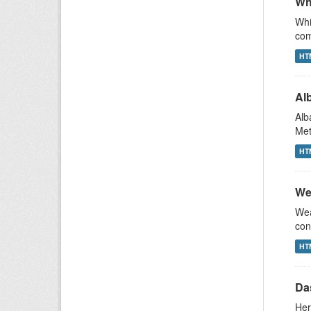
Whi
Whi
com
HT
Al
Alb
Met
HT
We
Wea
con
HT
Das
Her