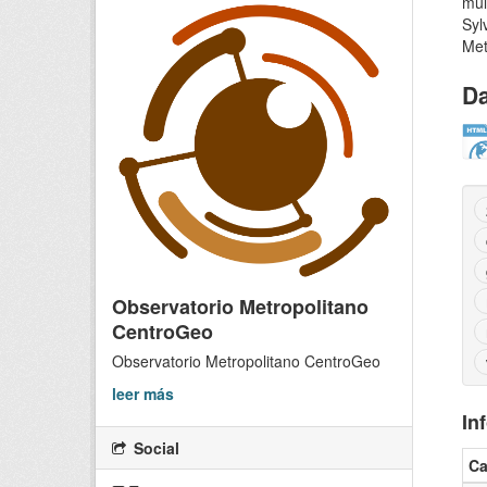
mul
Syl
Met
Da
Observatorio Metropolitano
CentroGeo
Observatorio Metropolitano CentroGeo
leer más
In
Social
C