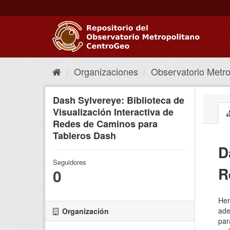
Ir
al
contenido
Organizaciones
Observatorio Metrop
Dash Sylvereye: Biblioteca de
Visualización Interactiva de
Redes de Caminos para
Tableros Dash
D
Seguidores
R
0
Her
ade
Organización
par