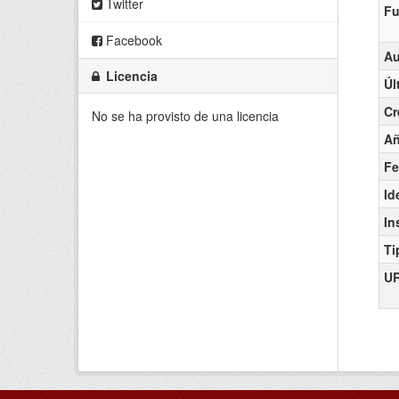
Twitter
Fu
Facebook
Au
Licencia
Úl
Cr
No se ha provisto de una licencia
A
Fe
Id
In
Ti
U