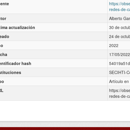
ente
https://obs
redes-de-c
tor
Alberto Ga
tima actualización
30 de octu
eado
24 de octu
ño
2022
cha
17/05/2022
entificador hash
54019a51d
stituciones
SECIHTI-Ce
po
Artículo en
RL
https://obs
redes-de-c