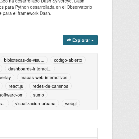
troGeo ha desarrollado Dash Sylvereye. Dash
nos para Python desarrollada en el Observatorio
 para el framework Dash.
Explorar
bibliotecas-de-visu...
codigo-abierto
dashboards-interact...
overlay
mapas-web-interactivos
react.js
redes-de-caminos
software-om
sumo
...
visualizacion-urbana
webgl