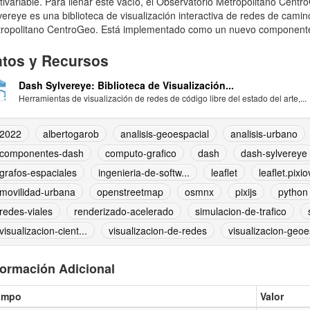
tivariable. Para llenar este vacío, el Observatorio Metropolitano Cen
vereye es una biblioteca de visualización interactiva de redes de cami
ropolitano CentroGeo. Está implementado como un nuevo componente
tos y Recursos
Dash Sylvereye: Biblioteca de Visualización...
Herramientas de visualización de redes de código libre del estado del arte,...
2022
albertogarob
analisis-geoespacial
analisis-urbano
componentes-dash
computo-grafico
dash
dash-sylvereye
grafos-espaciales
ingenieria-de-softw...
leaflet
leaflet.pixi
movilidad-urbana
openstreetmap
osmnx
pixijs
python
redes-viales
renderizado-acelerado
simulacion-de-trafico
visualizacion-cient...
visualizacion-de-redes
visualizacion-geoes
formación Adicional
ampo
Valor