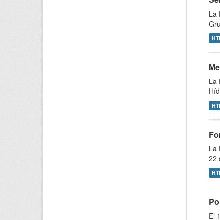
La 
Gru
HT
Me
La 
Híd
HT
For
La 
22 
HT
Po
El 