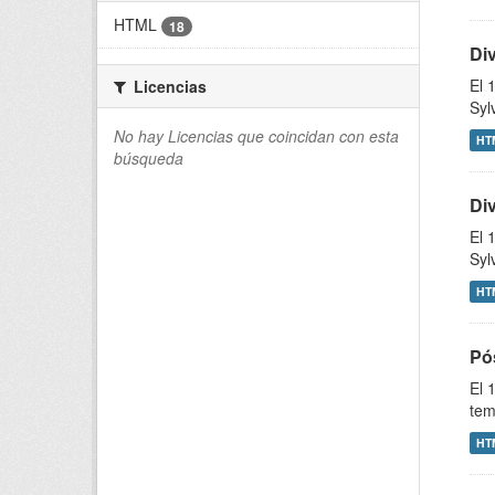
HTML
18
Div
El 
Licencias
Syl
No hay Licencias que coincidan con esta
HT
búsqueda
Di
El 
Syl
HT
Pós
El 
tem
HT