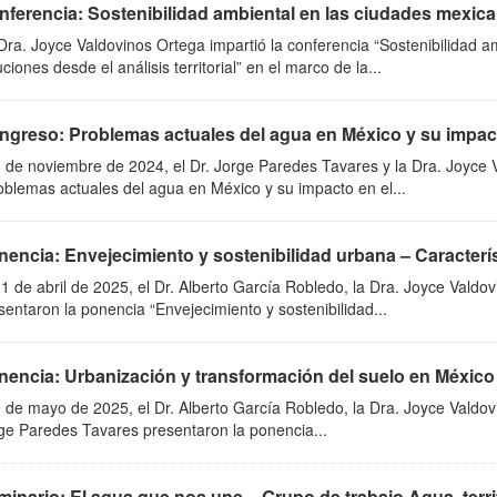
ferencia: Sostenibilidad ambiental en las ciudades mexican
Dra. Joyce Valdovinos Ortega impartió la conferencia “Sostenibilidad a
uciones desde el análisis territorial” en el marco de la...
ngreso: Problemas actuales del agua en México y su impacto 
8 de noviembre de 2024, el Dr. Jorge Paredes Tavares y la Dra. Joyce 
oblemas actuales del agua en México y su impacto en el...
encia: Envejecimiento y sostenibilidad urbana – Característ
11 de abril de 2025, el Dr. Alberto García Robledo, la Dra. Joyce Valdo
sentaron la ponencia “Envejecimiento y sostenibilidad...
nencia: Urbanización y transformación del suelo en México 
9 de mayo de 2025, el Dr. Alberto García Robledo, la Dra. Joyce Valdovi
ge Paredes Tavares presentaron la ponencia...
minario: El agua que nos une – Grupo de trabajo Agua, terr