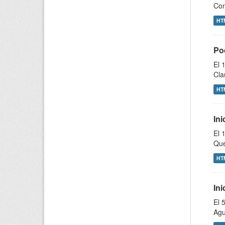
Con
HT
Po
El 
Cla
HT
In
El 
Que
HT
Ini
El 
Agu