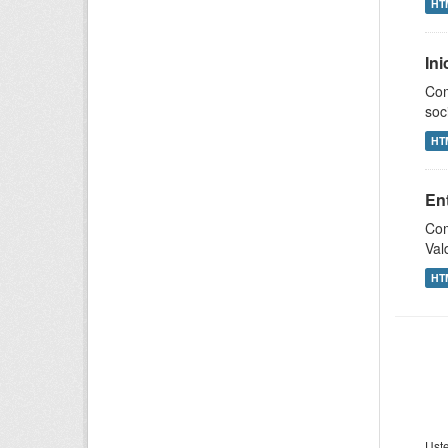
HT
Ini
Com
soc
HT
Ent
Com
Val
HT
Uste