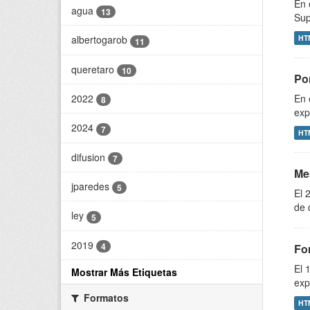
En 
agua
13
Sup
HT
albertogarob
11
queretaro
10
Pon
2022
En 
8
exp
2024
7
HT
difusion
7
Me
jparedes
5
El 
de 
ley
5
2019
4
Fo
El 
Mostrar Más Etiquetas
exp
Formatos
HT