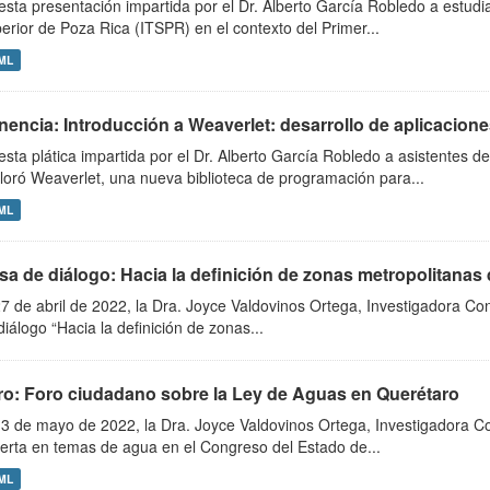
esta presentación impartida por el Dr. Alberto García Robledo a estudia
erior de Poza Rica (ITSPR) en el contexto del Primer...
ML
encia: Introducción a Weaverlet: desarrollo de aplicaciones 
esta plática impartida por el Dr. Alberto García Robledo a asistentes
loró Weaverlet, una nueva biblioteca de programación para...
ML
sa de diálogo: Hacia la definición de zonas metropolitanas
27 de abril de 2022, la Dra. Joyce Valdovinos Ortega, Investigadora Co
diálogo “Hacia la definición de zonas...
ro: Foro ciudadano sobre la Ley de Aguas en Querétaro
13 de mayo de 2022, la Dra. Joyce Valdovinos Ortega, Investigadora C
erta en temas de agua en el Congreso del Estado de...
ML