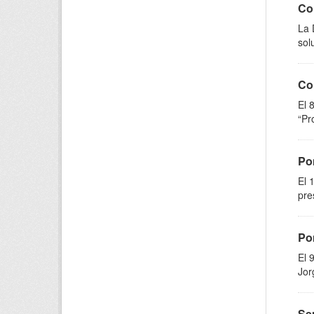
Con
La 
sol
Co
El 
“Pr
Pon
El 
pre
Po
El 
Jor
Se