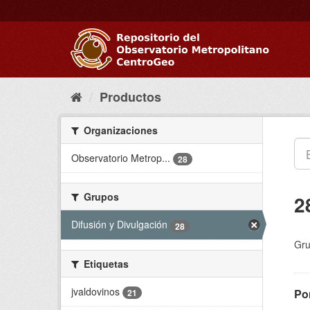
Ir
al
contenido
Productos
Organizaciones
Observatorio Metrop...
28
Grupos
2
Difusión y Divulgación
28
Gru
Etiquetas
jvaldovinos
Pon
21