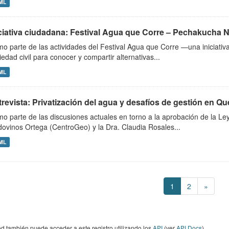
ML
ciativa ciudadana: Festival Agua que Corre – Pechakucha Nigh
o parte de las actividades del Festival Agua que Corre —una iniciativ
iedad civil para conocer y compartir alternativas...
ML
revista: Privatización del agua y desafíos de gestión en Qu
o parte de las discusiones actuales en torno a la aprobación de la Le
dovinos Ortega (CentroGeo) y la Dra. Claudia Rosales...
ML
1
2
»
d también puede acceder a este registro utilizando los
API
(ver
API Docs
).