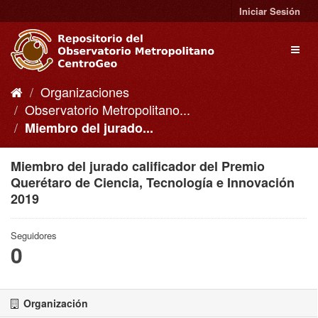
Ir
Iniciar Sesión
al
contenido
Toggl
naviga
Organizaciones
Observatorio Metropolitano...
Miembro del jurado...
Miembro del jurado calificador del Premio
Querétaro de Ciencia, Tecnología e Innovación
2019
Seguidores
0
Organización