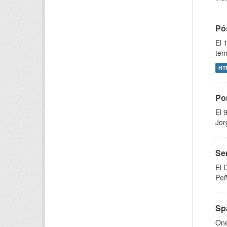
Pós
El 
tem
HT
Po
El 
Jor
Se
El 
Peñ
Spa
One