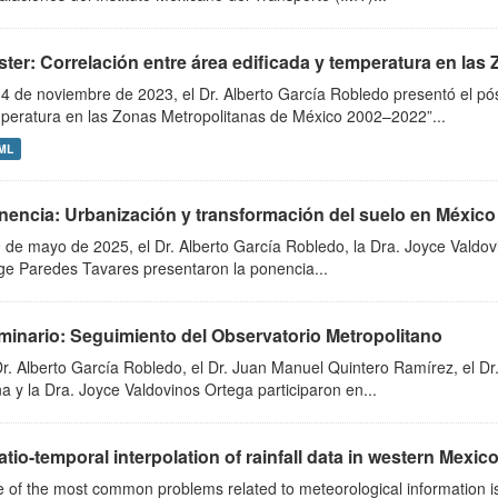
ter: Correlación entre área edificada y temperatura en las 
14 de noviembre de 2023, el Dr. Alberto García Robledo presentó el pós
peratura en las Zonas Metropolitanas de México 2002–2022”...
ML
nencia: Urbanización y transformación del suelo en México 
9 de mayo de 2025, el Dr. Alberto García Robledo, la Dra. Joyce Valdovi
ge Paredes Tavares presentaron la ponencia...
minario: Seguimiento del Observatorio Metropolitano
Dr. Alberto García Robledo, el Dr. Juan Manuel Quintero Ramírez, el Dr
a y la Dra. Joyce Valdovinos Ortega participaron en...
tio-temporal interpolation of rainfall data in western Mexic
 of the most common problems related to meteorological information is 