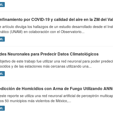
ML
finamiento por COVID‑19 y calidad del aire en la ZM del Vall
e artículo divulga los hallazgos de un estudio desarrollado desde el In
mático (UNAM) en colaboración con el Observatorio...
ML
des Neuronales para Predecir Datos Climatológicos
objetivo de este trabajo fue utilizar una red neuronal para poder predeci
ocidos y de las estaciones más cercanas utilizando una...
ML
edicción de Homicidios con Arma de Fuego Utilizando ANN
este reporte se utiliza una red neuronal artificial de perceptrón multic
los 50 municipios más violentos de México,...
ML