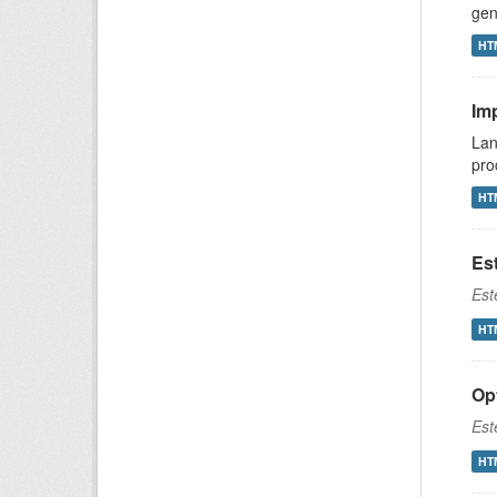
gen
HT
Im
Lan
pro
HT
Es
Est
HT
Opt
Est
HT