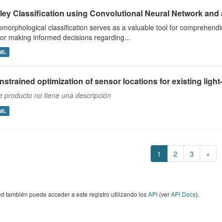
lley Classification using Convolutional Neural Network a
morphological classification serves as a valuable tool for comprehendin
for making informed decisions regarding...
ML
strained optimization of sensor locations for existing light
e producto no tiene una descripción
ML
1
2
3
»
d también puede acceder a este registro utilizando los
API
(ver
API Docs
).