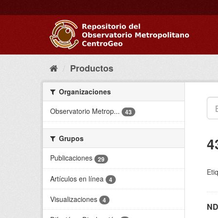
Ir
al
contenido
Productos
Organizaciones
Observatorio Metrop...
43
Grupos
4
Publicaciones
29
Eti
Artículos en línea
4
Visualizaciones
4
ND