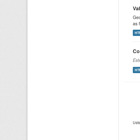
Va
Geo
as 
HT
Con
Est
HT
Uste