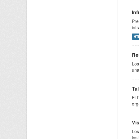
In
Pre
inf
HT
Re
Los
una
Tal
El 
org
Vis
Los
ins