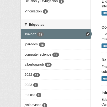
Difusión y Divulgación
El 
3
int
Vinculación
3
HT
Etiquetas
Co
svaldez
El 
43
mue
jparedes
18
HT
computer-science
14
Da
albertogarob
12
Est
cob
2022
11
HT
2023
9
In
mexico
9
Est
Cam
jvaldovinos
8