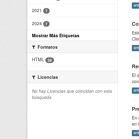
HT
2021
7
2024
Con
7
Est
Mostrar Más Etiquetas
Cli
Formatos
HT
HTML
38
Re
El 
Licencias
con
No hay Licencias que coincidan con esta
HT
búsqueda
Pr
En 
en 
HT