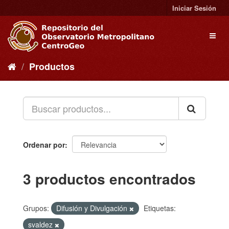
Ir
Iniciar Sesión
al
contenido
Toggl
naviga
Productos
Ordenar por
3 productos encontrados
Grupos:
Difusión y Divulgación
Etiquetas:
svaldez