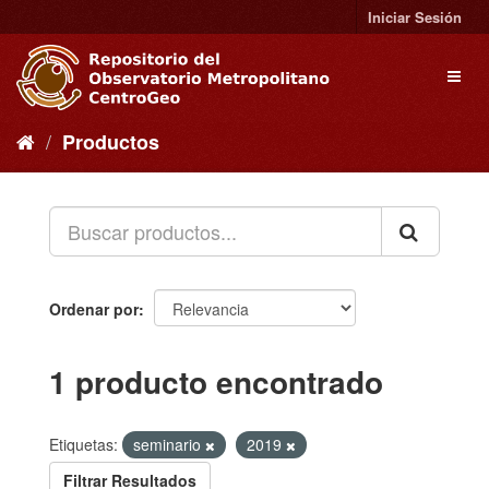
Ir
Iniciar Sesión
al
contenido
Toggl
naviga
Productos
Ordenar por
1 producto encontrado
Etiquetas:
seminario
2019
Filtrar Resultados