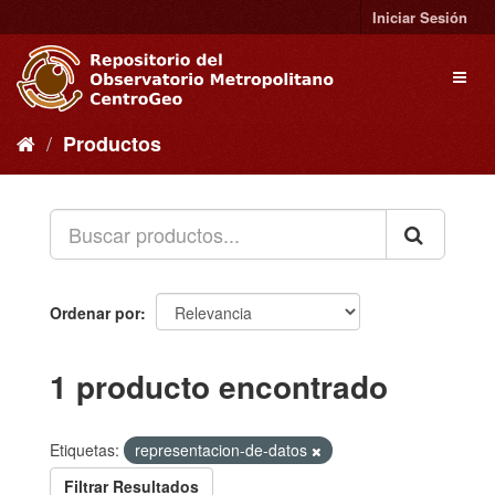
Ir
Iniciar Sesión
al
contenido
Toggl
naviga
Productos
Ordenar por
1 producto encontrado
Etiquetas:
representacion-de-datos
Filtrar Resultados