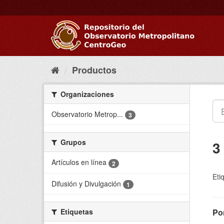
Ir
al
contenido
Productos
Organizaciones
Observatorio Metrop...
3
Grupos
3
Artículos en línea
2
Eti
Difusión y Divulgación
1
Etiquetas
Pon