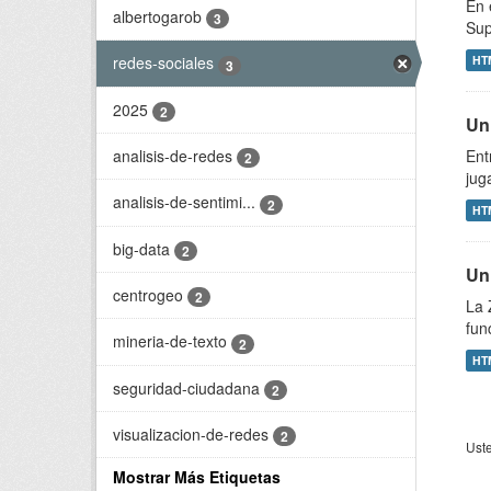
En 
albertogarob
3
Sup
HT
redes-sociales
3
2025
2
Un 
analisis-de-redes
Ent
2
jug
analisis-de-sentimi...
2
HT
big-data
2
Un
centrogeo
2
La 
fun
mineria-de-texto
2
HT
seguridad-ciudadana
2
visualizacion-de-redes
2
Uste
Mostrar Más Etiquetas