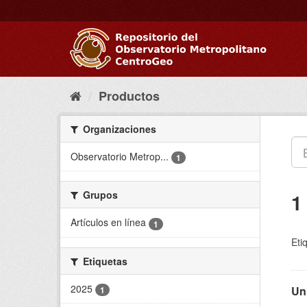
Ir
al
contenido
Productos
Organizaciones
Observatorio Metrop...
1
Grupos
1
Artículos en línea
1
Eti
Etiquetas
2025
Un
1