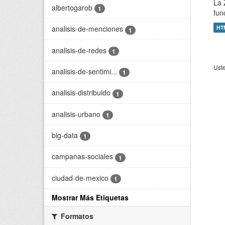
La 
albertogarob
1
fun
HT
analisis-de-menciones
1
analisis-de-redes
1
Uste
analisis-de-sentimi...
1
analisis-distribuido
1
analisis-urbano
1
big-data
1
campanas-sociales
1
ciudad-de-mexico
1
Mostrar Más Etiquetas
Formatos