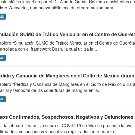
esta plática impartida por el Dr. Alberto García Robledo a asistentes
loró Weaverlet, una nueva biblioteca de programación para...
ML
mulación SUMO de Tráfico Vehicular en el Centro de Querét
tablero “Simulación SUMO de Tráfico Vehicular en el Centro de Querétar
arrollada con el framework Dash, la cual utiliza la...
ML
rdida y Ganancia de Manglares en el Golfo de México durante
tablero “Pérdida y Ganancia de Manglares en el Golfo de México duran
acial y temporal de las coberturas de manglar en la...
ML
sos Confirmados, Sospechosos, Negativos y Defunciones 
e dashboard interactivo sobre el COVID-19 en México presenta la evolu
firmados, sospechosos y negativos registrados entre marzo...