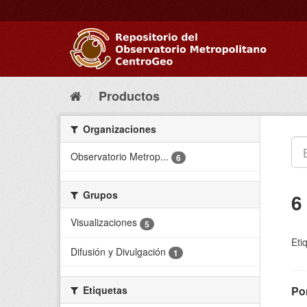
Ir
al
contenido
Productos
Organizaciones
Observatorio Metrop...
6
Grupos
6
Visualizaciones
5
Eti
Difusión y Divulgación
1
Etiquetas
Pon