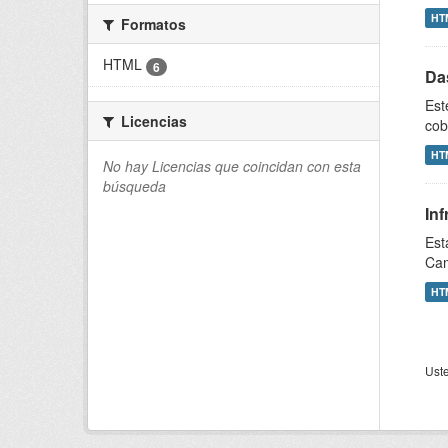
HT
Formatos
HTML
6
Da
Est
Licencias
cob
HT
No hay Licencias que coincidan con esta
búsqueda
In
Est
Cam
HT
Uste