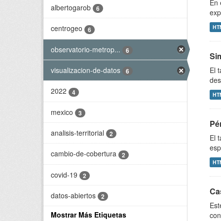
En 
albertogarob
6
exp
HT
centrogeo
6
observatorio-metrop...
6
Si
visualizacion-de-datos
El 
6
des
2022
4
HT
mexico
3
Pé
analisis-territorial
2
El 
esp
cambio-de-cobertura
2
HT
covid-19
2
Ca
datos-abiertos
2
Est
Mostrar Más Etiquetas
con