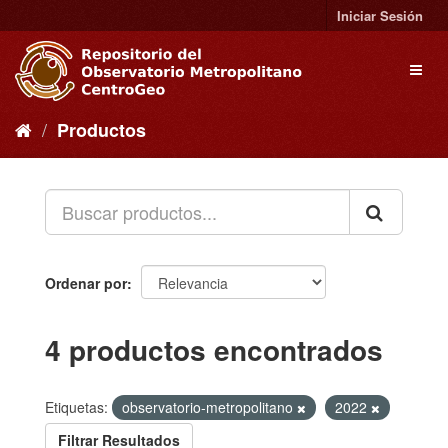
Ir
Iniciar Sesión
al
contenido
Toggl
naviga
Productos
Ordenar por
4 productos encontrados
Etiquetas:
observatorio-metropolitano
2022
Filtrar Resultados