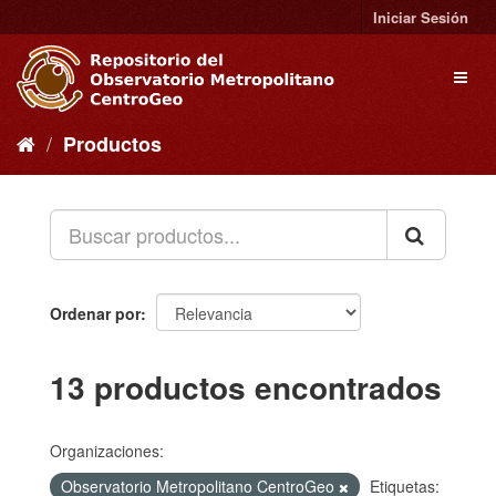
Ir
Iniciar Sesión
al
contenido
Toggl
naviga
Productos
Ordenar por
13 productos encontrados
Organizaciones:
Observatorio Metropolitano CentroGeo
Etiquetas: