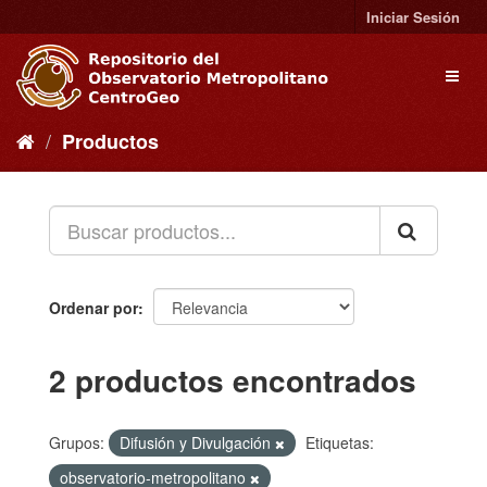
Ir
Iniciar Sesión
al
contenido
Toggl
naviga
Productos
Ordenar por
2 productos encontrados
Grupos:
Difusión y Divulgación
Etiquetas:
observatorio-metropolitano