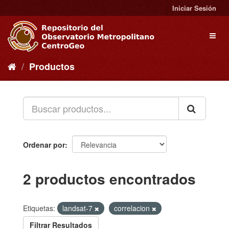
Ir
Iniciar Sesión
al
contenido
Toggl
naviga
Productos
Ordenar por
2 productos encontrados
Etiquetas:
landsat-7
correlacion
Filtrar Resultados