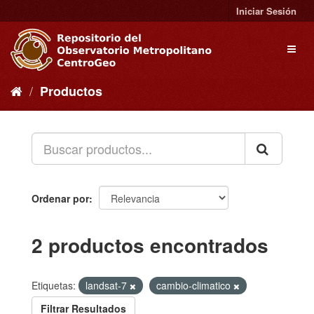
Ir
Iniciar Sesión
al
contenido
Toggl
naviga
Productos
Ordenar por
2 productos encontrados
Etiquetas:
landsat-7
cambio-climatico
Filtrar Resultados