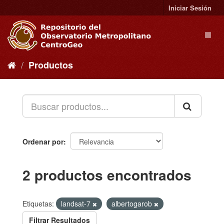
Ir
Iniciar Sesión
al
contenido
Toggl
naviga
Productos
Ordenar por
2 productos encontrados
Etiquetas:
landsat-7
albertogarob
Filtrar Resultados