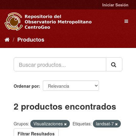
Ir
Iniciar Sesión
al
contenido
Toggl
naviga
Productos
Ordenar por
2 productos encontrados
Grupos:
Visualizaciones
Etiquetas:
landsat-7
Filtrar Resultados