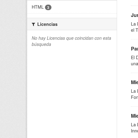
HTML
3
Ju
La 
Licencias
el 
No hay Licencias que coincidan con esta
búsqueda
Par
El 
una
Mie
La 
Fon
Mie
La 
Inn