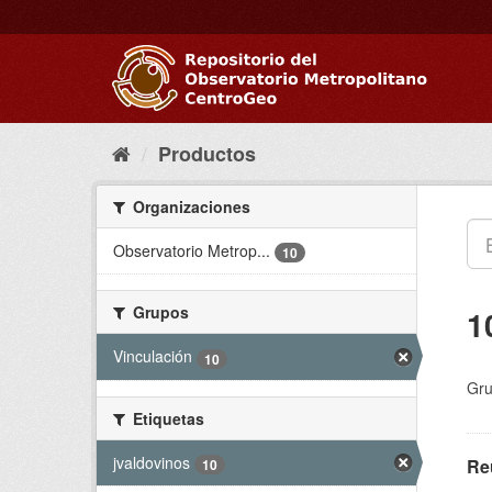
Ir
al
contenido
Productos
Organizaciones
Observatorio Metrop...
10
Grupos
1
Vinculación
10
Gru
Etiquetas
jvaldovinos
Re
10