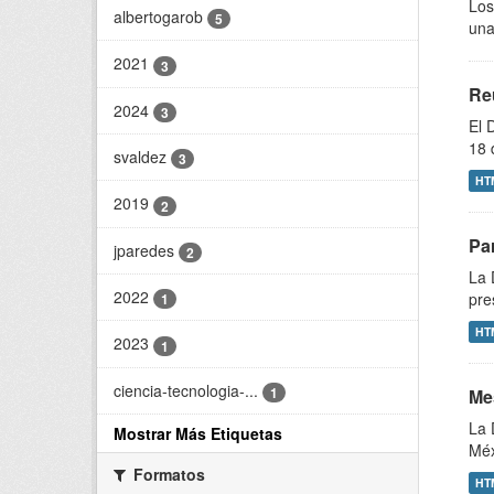
Los
albertogarob
5
una
2021
3
Re
2024
3
El 
18 
svaldez
3
HT
2019
2
Pa
jparedes
2
La 
2022
pre
1
HT
2023
1
ciencia-tecnologia-...
1
Me
La 
Mostrar Más Etiquetas
Méx
Formatos
HT