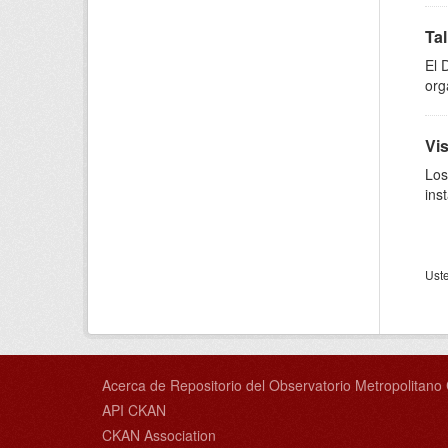
Tal
El 
org
Vis
Los
ins
Uste
Acerca de Repositorio del Observatorio Metropolitan
API CKAN
CKAN Association