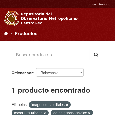
Ir
Iniciar Sesión
al
contenido
Toggl
naviga
Productos
Ordenar por
1 producto encontrado
Etiquetas:
imagenes-satelitales
cobertura-urbana
datos-geoespaciales