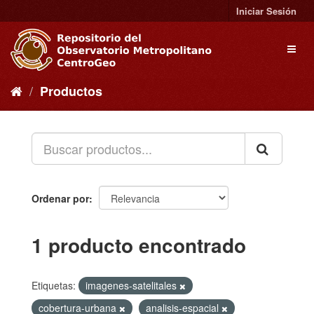
Ir
Iniciar Sesión
al
contenido
Toggl
naviga
Productos
Ordenar por
1 producto encontrado
Etiquetas:
imagenes-satelitales
cobertura-urbana
analisis-espacial