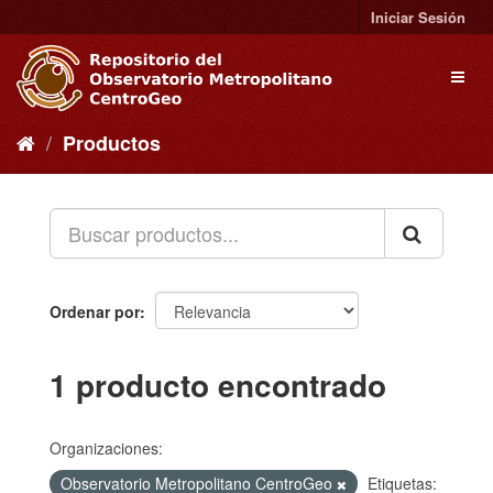
Ir
Iniciar Sesión
al
contenido
Toggl
naviga
Productos
Ordenar por
1 producto encontrado
Organizaciones:
Observatorio Metropolitano CentroGeo
Etiquetas: