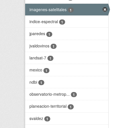
imagenes-satelitales
1
indice-espectral
1
jparedes
1
jvaldovinos
1
landsat-7
1
mexico
1
ndbi
1
observatorio-metrop...
1
planeacion-territorial
1
svaldez
1