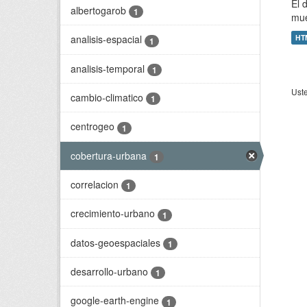
El 
albertogarob
1
mue
HT
analisis-espacial
1
analisis-temporal
1
Uste
cambio-climatico
1
centrogeo
1
cobertura-urbana
1
correlacion
1
crecimiento-urbano
1
datos-geoespaciales
1
desarrollo-urbano
1
google-earth-engine
1