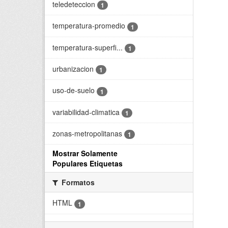
teledeteccion
1
temperatura-promedio
1
temperatura-superfi...
1
urbanizacion
1
uso-de-suelo
1
variabilidad-climatica
1
zonas-metropolitanas
1
Mostrar Solamente
Populares Etiquetas
Formatos
HTML
1