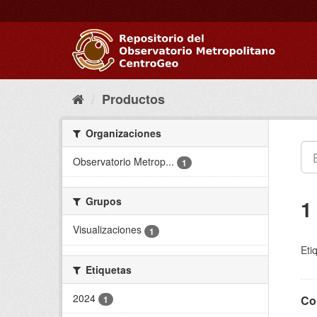
Ir
al
contenido
Productos
Organizaciones
Observatorio Metrop...
1
Grupos
1
Visualizaciones
1
Eti
Etiquetas
2024
Co
1