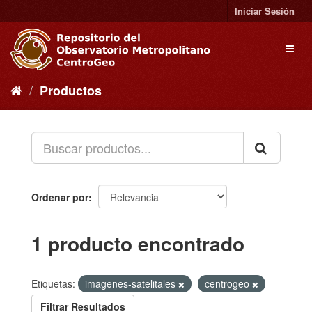
Ir
Iniciar Sesión
al
contenido
Toggl
naviga
Productos
Ordenar por
1 producto encontrado
Etiquetas:
imagenes-satelitales
centrogeo
Filtrar Resultados