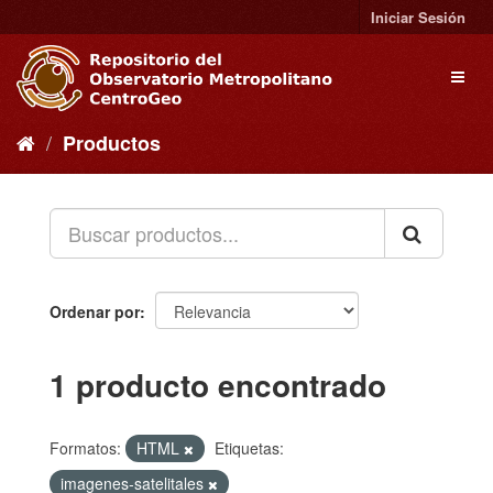
Ir
Iniciar Sesión
al
contenido
Toggl
naviga
Productos
Ordenar por
1 producto encontrado
Formatos:
HTML
Etiquetas:
imagenes-satelitales