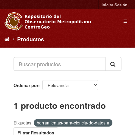
Ir
Iniciar Sesión
al
contenido
Toggl
naviga
Productos
Ordenar por
1 producto encontrado
Etiquetas:
herramientas-para-ciencia-de-datos
Filtrar Resultados