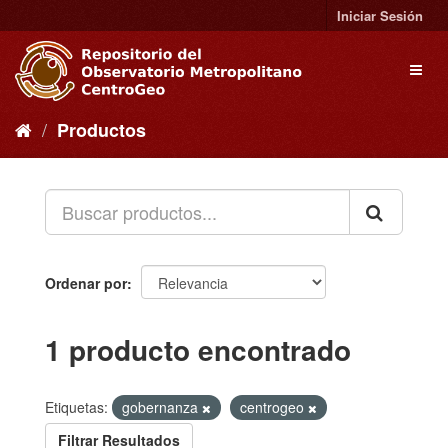
Ir
Iniciar Sesión
al
contenido
Toggl
naviga
Productos
Ordenar por
1 producto encontrado
Etiquetas:
gobernanza
centrogeo
Filtrar Resultados