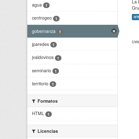
La 
agua
1
Gru
HT
centrogeo
1
gobernanza
1
Uste
jparedes
1
jvaldovinos
1
seminario
1
territorio
1
Formatos
HTML
1
Licencias