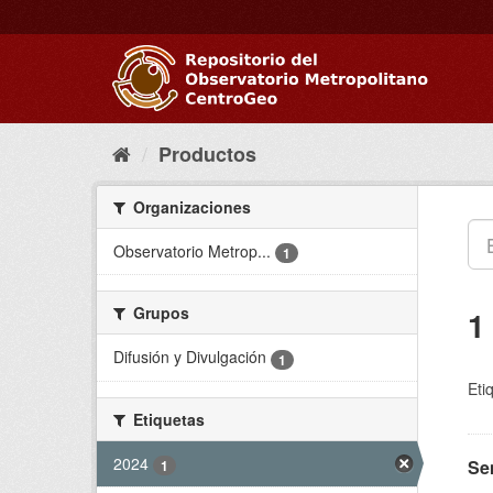
Ir
al
contenido
Productos
Organizaciones
Observatorio Metrop...
1
Grupos
1
Difusión y Divulgación
1
Eti
Etiquetas
2024
Se
1