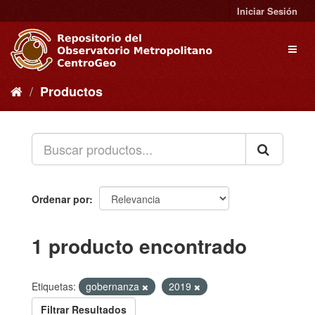
Ir
Iniciar Sesión
al
contenido
Toggl
naviga
Productos
Ordenar por
1 producto encontrado
Etiquetas:
gobernanza
2019
Filtrar Resultados