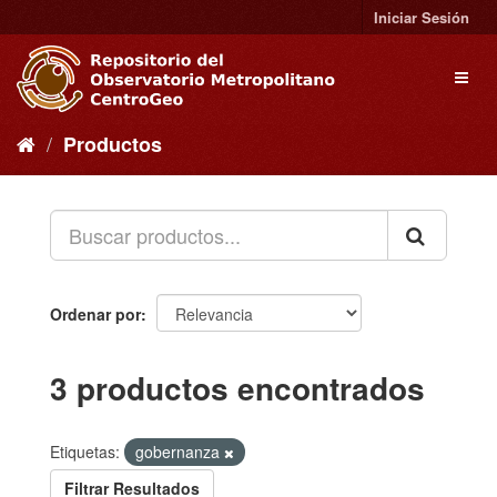
Ir
Iniciar Sesión
al
contenido
Toggl
naviga
Productos
Ordenar por
3 productos encontrados
Etiquetas:
gobernanza
Filtrar Resultados