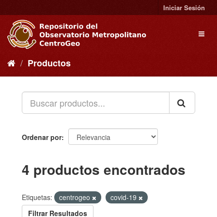
Ir
Iniciar Sesión
al
contenido
Toggl
naviga
Productos
Ordenar por
4 productos encontrados
Etiquetas:
centrogeo
covid-19
Filtrar Resultados