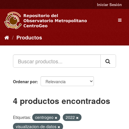
Ir
Iniciar Sesión
al
contenido
Toggl
naviga
Productos
Ordenar por
4 productos encontrados
Etiquetas:
centrogeo
2022
visualizacion-de-datos