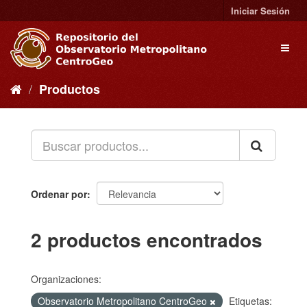
Ir
Iniciar Sesión
al
contenido
Toggl
naviga
Productos
Ordenar por
2 productos encontrados
Organizaciones:
Observatorio Metropolitano CentroGeo
Etiquetas: