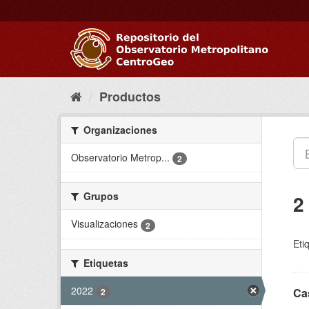
Ir
al
contenido
Productos
Organizaciones
Observatorio Metrop...
2
Grupos
2
Visualizaciones
2
Eti
Etiquetas
2022
Ca
2