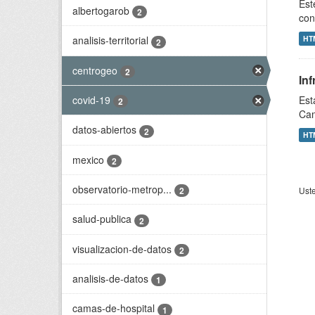
Est
albertogarob
2
con
HT
analisis-territorial
2
centrogeo
2
In
covid-19
Est
2
Cam
datos-abiertos
2
HT
mexico
2
observatorio-metrop...
Uste
2
salud-publica
2
visualizacion-de-datos
2
analisis-de-datos
1
camas-de-hospital
1