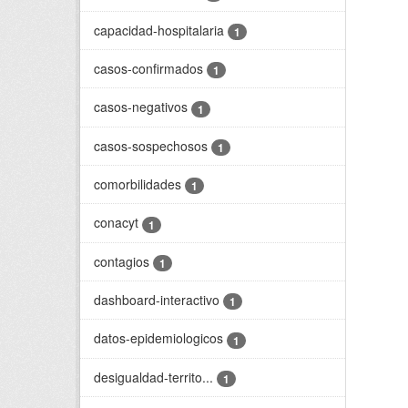
capacidad-hospitalaria
1
casos-confirmados
1
casos-negativos
1
casos-sospechosos
1
comorbilidades
1
conacyt
1
contagios
1
dashboard-interactivo
1
datos-epidemiologicos
1
desigualdad-territo...
1