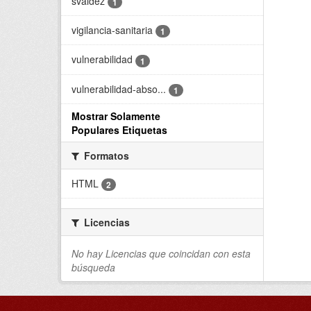
svaldez
1
vigilancia-sanitaria
1
vulnerabilidad
1
vulnerabilidad-abso...
1
Mostrar Solamente
Populares Etiquetas
Formatos
HTML
2
Licencias
No hay Licencias que coincidan con esta
búsqueda