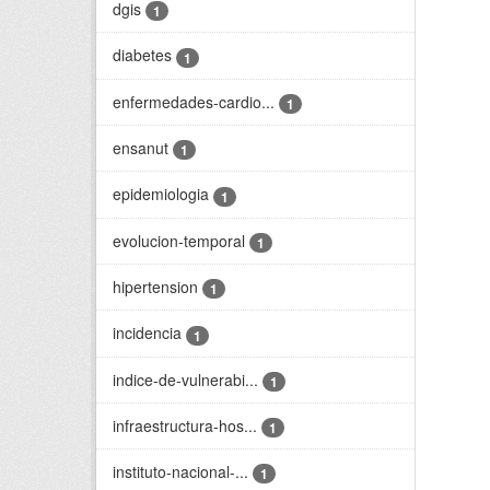
dgis
1
diabetes
1
enfermedades-cardio...
1
ensanut
1
epidemiologia
1
evolucion-temporal
1
hipertension
1
incidencia
1
indice-de-vulnerabi...
1
infraestructura-hos...
1
instituto-nacional-...
1