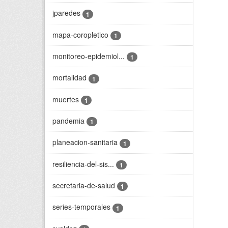
jparedes
1
mapa-coropletico
1
monitoreo-epidemiol...
1
mortalidad
1
muertes
1
pandemia
1
planeacion-sanitaria
1
resiliencia-del-sis...
1
secretaria-de-salud
1
series-temporales
1