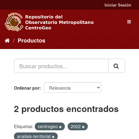
Ir
Iniciar Sesión
al
contenido
Toggl
naviga
Productos
Ordenar por
2 productos encontrados
Etiquetas:
centrogeo
2022
analisis-territorial