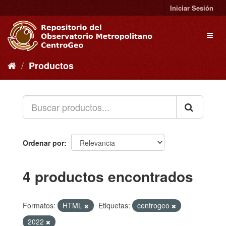
Ir
Iniciar Sesión
al
contenido
Toggl
naviga
Productos
Ordenar por
4 productos encontrados
Formatos:
HTML
Etiquetas:
centrogeo
2022