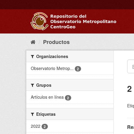
Ir
al
contenido
Productos
Organizaciones
Observatorio Metrop...
2
Grupos
2
Artículos en línea
2
Eti
Etiquetas
2022
Re
2