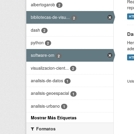
Rea
albertogarob
2
rep
HT
bibliotecas-de-visu...
2
dash
2
Das
python
Her
2
ade
software-om
2
HT
visualizacion-cient...
2
analisis-de-datos
Uste
1
analisis-geoespacial
1
analisis-urbano
1
Mostrar Más Etiquetas
Formatos