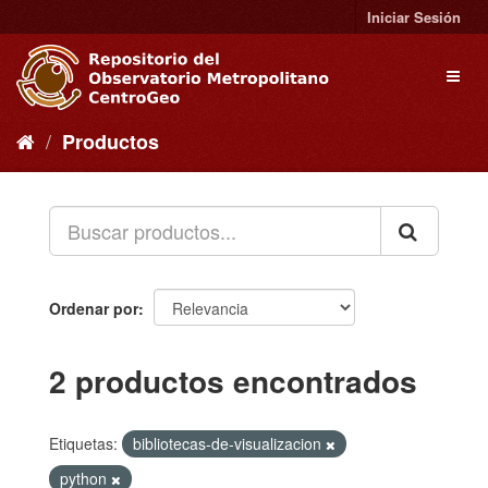
Ir
Iniciar Sesión
al
contenido
Toggl
naviga
Productos
Ordenar por
2 productos encontrados
Etiquetas:
bibliotecas-de-visualizacion
python